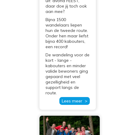
uit' avond FEEST,
daar doe jij toch ook
aan mee?.
Bijna 1500
wandelaars liepen
hun de tweede route.
Onder hen maar liefst
bijna 400 kabouters,
een record!
De wandeling voor de
kort - lange -
kabouters en minder
valide bewoners ging
gepaard met veel
gezelligheid en
support langs de
route.
Lees meer >