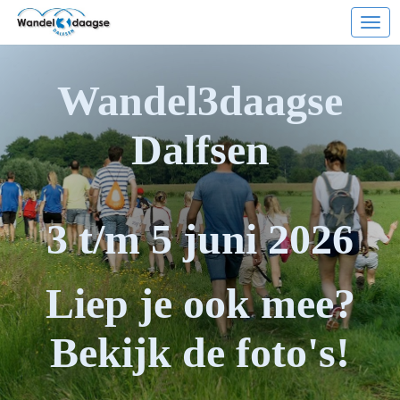
Ope
Wandel3daagse
Dalfsen
3 t/m 5 juni 2026
Liep je ook mee?
Bekijk de foto's!