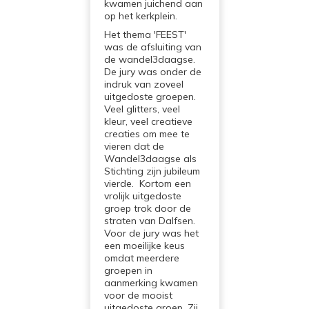
kwamen juichend aan
op het kerkplein.
Het thema 'FEEST'
was de afsluiting van
de wandel3daagse.
De jury was onder de
indruk van zoveel
uitgedoste groepen.
Veel glitters, veel
kleur, veel creatieve
creaties om mee te
vieren dat de
Wandel3daagse als
Stichting zijn jubileum
vierde. Kortom een
vrolijk uitgedoste
groep trok door de
straten van Dalfsen.
Voor de jury was het
een moeilijke keus
omdat meerdere
groepen in
aanmerking kwamen
voor de mooist
uitgedoste groep. Zij