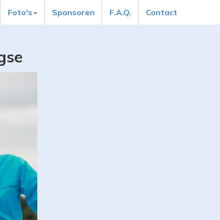
Foto's
Sponsoren
F.A.Q.
Contact
gse