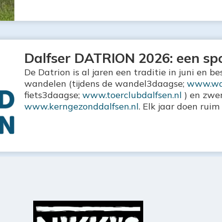
Dalfser DATRION 2026: een spo
De Datrion is al jaren een traditie in juni en b
wandelen (tijdens de wandel3daagse;
www.wa
fiets3daagse;
www.toerclubdalfsen.nl
) en zwe
www.kerngezonddalfsen.nl
. Elk jaar doen rui