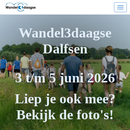
Ope
Wandel3daagse
Dalfsen
3 t/m 5 juni 2026
Liep je ook mee?
Bekijk de foto's!