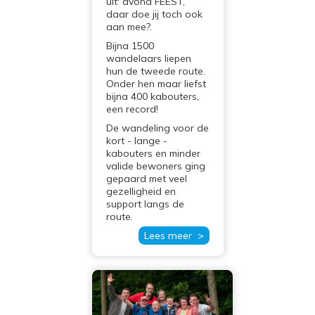
uit' avond FEEST,
daar doe jij toch ook
aan mee?.
Bijna 1500
wandelaars liepen
hun de tweede route.
Onder hen maar liefst
bijna 400 kabouters,
een record!
De wandeling voor de
kort - lange -
kabouters en minder
valide bewoners ging
gepaard met veel
gezelligheid en
support langs de
route.
Lees meer >