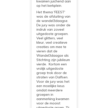
kwamen juichend aan
op het kerkplein.
Het thema 'FEEST'
was de afsluiting van
de wandel3daagse.
De jury was onder de
indruk van zoveel
uitgedoste groepen.
Veel glitters, veel
kleur, veel creatieve
creaties om mee te
vieren dat de
Wandel3daagse als
Stichting zijn jubileum
vierde. Kortom een
vrolijk uitgedoste
groep trok door de
straten van Dalfsen.
Voor de jury was het
een moeilijke keus
omdat meerdere
groepen in
aanmerking kwamen
voor de mooist
uitgedoste groep. Zij