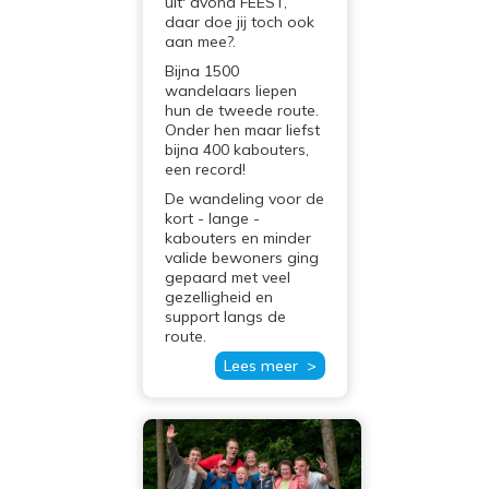
uit' avond FEEST,
daar doe jij toch ook
aan mee?.
Bijna 1500
wandelaars liepen
hun de tweede route.
Onder hen maar liefst
bijna 400 kabouters,
een record!
De wandeling voor de
kort - lange -
kabouters en minder
valide bewoners ging
gepaard met veel
gezelligheid en
support langs de
route.
Lees meer >