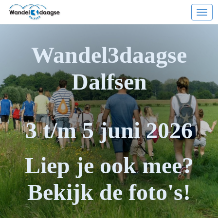
Ope
Wandel3daagse
Dalfsen
3 t/m 5 juni 2026
Liep je ook mee?
Bekijk de foto's!