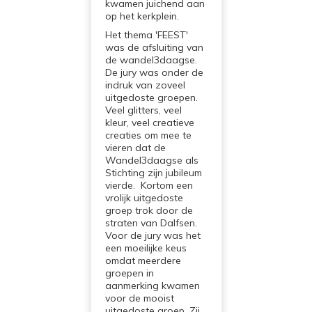
kwamen juichend aan
op het kerkplein.
Het thema 'FEEST'
was de afsluiting van
de wandel3daagse.
De jury was onder de
indruk van zoveel
uitgedoste groepen.
Veel glitters, veel
kleur, veel creatieve
creaties om mee te
vieren dat de
Wandel3daagse als
Stichting zijn jubileum
vierde. Kortom een
vrolijk uitgedoste
groep trok door de
straten van Dalfsen.
Voor de jury was het
een moeilijke keus
omdat meerdere
groepen in
aanmerking kwamen
voor de mooist
uitgedoste groep. Zij